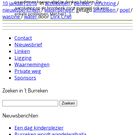
paarden en koeien altijd te drinken hebben. De
10 januari 2016
in
activiteiten
/
beheer
/
inrichting
/
aansluiting op de bronbeek zorgt evenwel ook voor
nieuwsberichten
/
waterbeheer
getagd
amfibieën
/
poel
/
enkele problemen. Met het […]
wastine
/
water
door
Dirk Criel
Contact
Nieuwsbrief
Linken
Ligging
Waarnemingen
Private weg
Sponsors
Zoeken in ’t Burreken
Zoeken
naar:
Nieuwsberichten
Een dag kinderplezier
Burreken wordt wandelwalhalla