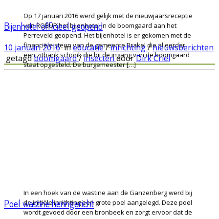
Op 17 januari 2016 werd gelijk met de nieuwjaarsreceptie
Bijenhotel officieel geopend
van ROBUR het bijenhotel in de boomgaard aan het
Perreveld geopend. Het bijenhotel is er gekomen met de
financiële steun van de gemeente Brakel die al eerder
10 januari 2016
in
educatie
/
inrichting
/
nieuwsberichten
een zitbank schonk die bij de ingang van de boomgaard
getagd
boomgaard
/
insecten
door
Dirk Criel
staat opgesteld. De burgemeester […]
In een hoek van de wastine aan de Ganzenberg werd bij
Poel wastine heringericht
de initiële inrichting een grote poel aangelegd. Deze poel
wordt gevoed door een bronbeek en zorgt ervoor dat de