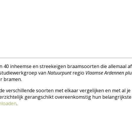
 40 inheemse en streekeigen braamsoorten die allemaal afk
studiewerkgroep van
Natuurpunt
regio
Vlaamse Ardennen plu
er bramen.
r de verschillende soorten met elkaar vergelijken en met al j
erzichtelijk gerangschikt overeenkomstig hun belangrijkste
nloaden
.