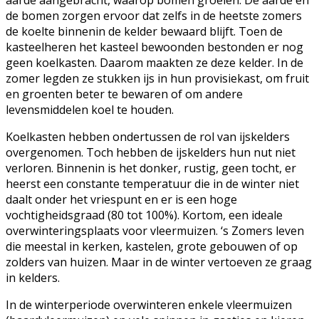
aarde aangebracht, waarop bomen groeien. De aarde en
de bomen zorgen ervoor dat zelfs in de heetste zomers
de koelte binnenin de kelder bewaard blijft. Toen de
kasteelheren het kasteel bewoonden bestonden er nog
geen koelkasten. Daarom maakten ze deze kelder. In de
zomer legden ze stukken ijs in hun provisiekast, om fruit
en groenten beter te bewaren of om andere
levensmiddelen koel te houden.
Koelkasten hebben ondertussen de rol van ijskelders
overgenomen. Toch hebben de ijskelders hun nut niet
verloren. Binnenin is het donker, rustig, geen tocht, er
heerst een constante temperatuur die in de winter niet
daalt onder het vriespunt en er is een hoge
vochtigheidsgraad (80 tot 100%). Kortom, een ideale
overwinteringsplaats voor vleermuizen. ‘s Zomers leven
die meestal in kerken, kastelen, grote gebouwen of op
zolders van huizen. Maar in de winter vertoeven ze graag
in kelders.
In de winterperiode overwinteren enkele vleermuizen