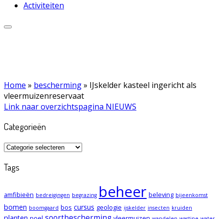
Activiteiten
Home
»
bescherming
»
IJskelder kasteel ingericht als
vleermuizenreservaat
Link naar overzichtspagina NIEUWS
Categorieën
Categorieën
Tags
beheer
amfibieën
beleving
bedreigingen
begrazing
bijeenkomst
bomen
cursus
bos
geologie
boomgaard
ijskelder
insecten
kruiden
soortbescherming
planten
poel
vleermuizen
wandelen
wastine
water