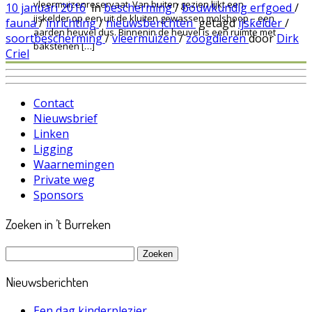
vleermuizenreservaat. Van buiten gezien lijkt een
10 januari 2016
in
bescherming
/
bouwkundig erfgoed
/
ijskelder op een uit de kluiten gewassen molshoop – een
fauna
/
inrichting
/
nieuwsberichten
getagd
ijskelder
/
aarden heuvel dus. Binnenin de heuvel is een ruimte met
soortbescherming
/
vleermuizen
/
zoogdieren
door
Dirk
bakstenen […]
Criel
Contact
Nieuwsbrief
Linken
Ligging
Waarnemingen
Private weg
Sponsors
Zoeken in ’t Burreken
Zoeken
naar:
Nieuwsberichten
Een dag kinderplezier