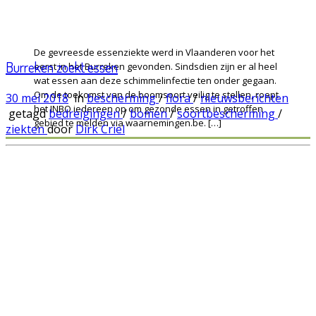
De gevreesde essenziekte werd in Vlaanderen voor het
Burreken zoekt essen
eerst in het Burreken gevonden. Sindsdien zijn er al heel
wat essen aan deze schimmelinfectie ten onder gegaan.
Om de toekomst van de boomsoort veilig te stellen, roept
30 mei 2018
in
bescherming
/
flora
/
nieuwsberichten
het INBO iedereen op om gezonde essen in getroffen
getagd
bedreigingen
/
bomen
/
soortbescherming
/
gebied te melden via waarnemingen.be. […]
ziekten
door
Dirk Criel