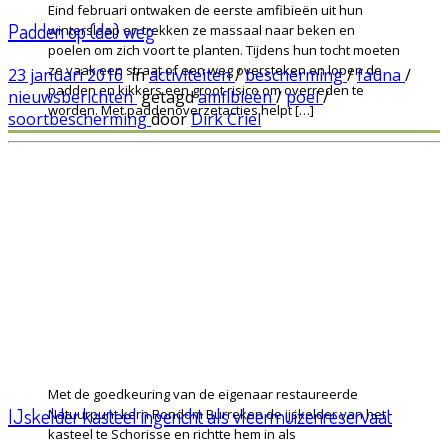
Eind februari ontwaken de eerste amfibieën uit hun
Padden op (de) weg
winterslaap en trekken ze massaal naar beken en
poelen om zich voort te planten. Tijdens hun tocht moeten
ze vaak een straat of een weg oversteken en lopen de
23 januari 2016
in
activiteiten
/
bescherming
/
fauna
/
padden en kikkers een groot risico om overreden te
nieuwsberichten
getagd
amfibieën
/
poel
/
worden. Met paddenoverzetacties helpt […]
soortbescherming
door
Dirk Criel
Met de goedkeuring van de eigenaar restaureerde
IJskelder kasteel ingericht als vleermuizenreservaat
Natuurpunt kern Rondom Burreken de ijskelder van het
kasteel te Schorisse en richtte hem in als