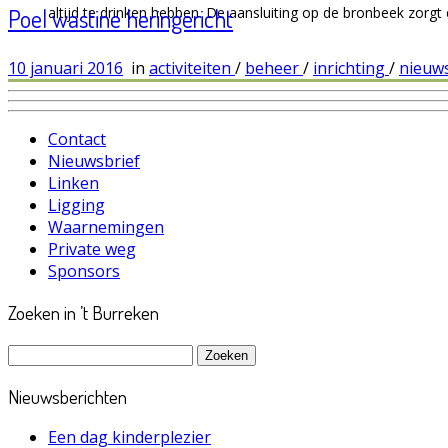
Poel wastine heringericht
altijd te drinken hebben. De aansluiting op de bronbeek zorg
10 januari 2016
in
activiteiten
/
beheer
/
inrichting
/
nieuw
Contact
Nieuwsbrief
Linken
Ligging
Waarnemingen
Private weg
Sponsors
Zoeken in ’t Burreken
Zoeken
naar:
Nieuwsberichten
Een dag kinderplezier