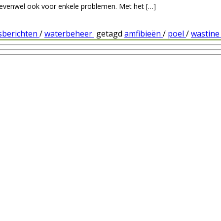
t evenwel ook voor enkele problemen. Met het […]
sberichten
/
waterbeheer
getagd
amfibieën
/
poel
/
wastin