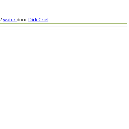
e
/
water
door
Dirk Criel