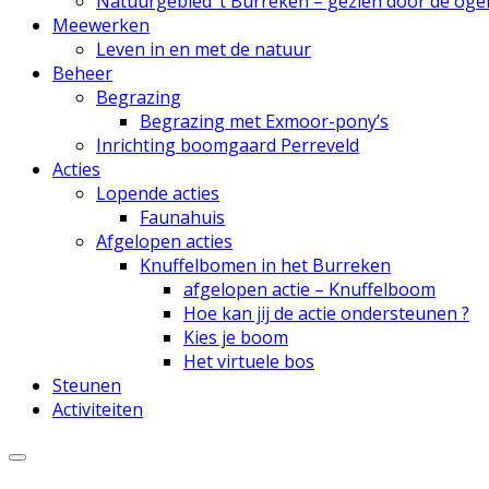
Natuurgebied ’t Burreken – gezien door de oge
Meewerken
Leven in en met de natuur
Beheer
Begrazing
Begrazing met Exmoor-pony’s
Inrichting boomgaard Perreveld
Acties
Lopende acties
Faunahuis
Afgelopen acties
Knuffelbomen in het Burreken
afgelopen actie – Knuffelboom
Hoe kan jij de actie ondersteunen ?
Kies je boom
Het virtuele bos
Steunen
Activiteiten